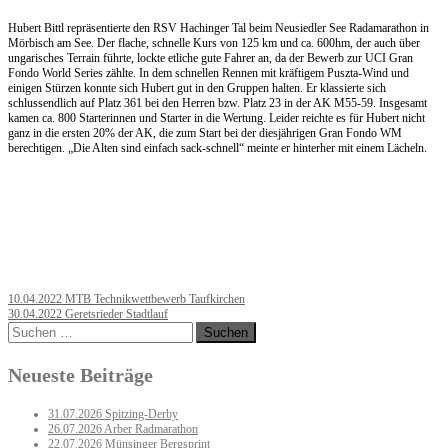
Hubert Bittl repräsentierte den RSV Hachinger Tal beim Neusiedler See Radamarathon in
Mörbisch am See. Der flache, schnelle Kurs von 125 km und ca. 600hm, der auch über
ungarisches Terrain führte, lockte etliche gute Fahrer an, da der Bewerb zur UCI Gran
Fondo World Series zählte. In dem schnellen Rennen mit kräftigem Puszta-Wind und
einigen Stürzen konnte sich Hubert gut in den Gruppen halten. Er klassierte sich
schlussendlich auf Platz 361 bei den Herren bzw. Platz 23 in der AK M55-59. Insgesamt
kamen ca. 800 Starterinnen und Starter in die Wertung. Leider reichte es für Hubert nicht
ganz in die ersten 20% der AK, die zum Start bei der diesjährigen Gran Fondo WM
berechtigen. „Die Alten sind einfach sack-schnell“ meinte er hinterher mit einem Lächeln.
Post
10.04.2022 MTB Technikwettbewerb Taufkirchen
30.04.2022 Geretsrieder Stadtlauf
navigation
Suchen
nach:
Neueste Beiträge
31.07.2026 Spitzing-Derby
26.07.2026 Arber Radmarathon
22.07.2026 Münsinger Bergsprint