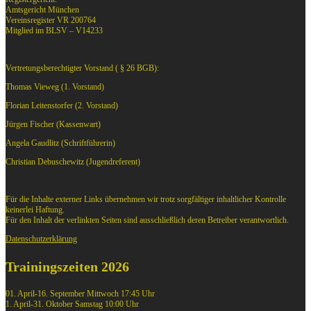
Amtsgericht München
Vereinsregister VR 200764
Mitglied im BLSV – V14233
Vertretungsberechtigter Vorstand ( § 26 BGB):
Thomas Vieweg (1. Vorstand)
Florian Leitenstorfer (2. Vorstand)
Jürgen Fischer (Kassenwart)
Angela Gaudlitz (Schriftführerin)
Christian Debuschewitz (Jugendreferent)
Für die Inhalte externer Links übernehmen wir trotz sorgfältiger inhaltlicher Kontrolle
keinerlei Haftung.
Für den Inhalt der verlinkten Seiten sind ausschließlich deren Betreiber verantwortlich.
Datenschutzerklärung
Trainingszeiten 2026
01. April-16. September Mittwoch 17:45 Uhr
1. April-31. Oktober Samstag 10:00 Uhr