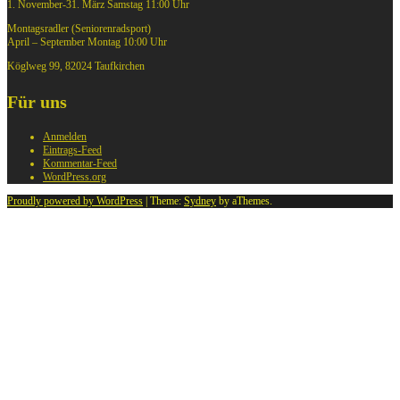
1. November-31. März Samstag 11:00 Uhr
Montagsradler (Seniorenradsport)
April – September Montag 10:00 Uhr
Köglweg 99, 82024 Taufkirchen
Für uns
Anmelden
Eintrags-Feed
Kommentar-Feed
WordPress.org
Proudly powered by WordPress
|
Theme:
Sydney
by aThemes.