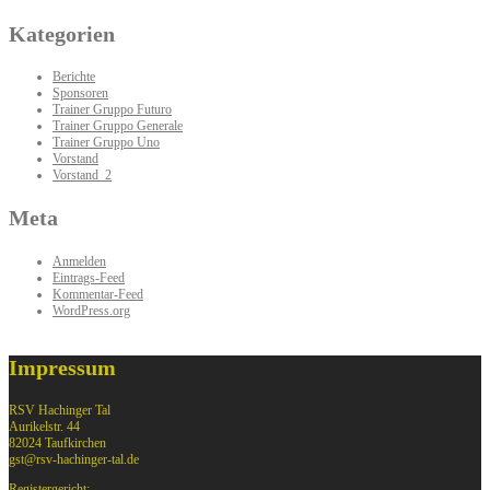
Kategorien
Berichte
Sponsoren
Trainer Gruppo Futuro
Trainer Gruppo Generale
Trainer Gruppo Uno
Vorstand
Vorstand_2
Meta
Anmelden
Eintrags-Feed
Kommentar-Feed
WordPress.org
Impressum
RSV Hachinger Tal
Aurikelstr. 44
82024 Taufkirchen
gst@rsv-hachinger-tal.de
Registergericht: