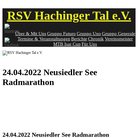
Skip
RSV Hachinger Tal e.V.
to
content
Über & Mit Uns
Gruppo Futuro
Gruppo Uno
Gruppo Generale
Termine & Veranstaltungen
Berichte
Chronik
Vereinsmeister
MTB Isar Cup
Für Uns
24.04.2022 Neusiedler See
Radmarathon
24.04.2022 Neusiedler See Radmarathon