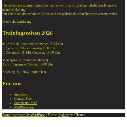
Für die Inhalte externer Links übernehmen wir trotz sorgfältiger inhaltlicher Kontrolle
keinerlei Haftung.
Für den Inhalt der verlinkten Seiten sind ausschließlich deren Betreiber verantwortlich.
Datenschutzerklärung
Trainingszeiten 2026
01. April-16. September Mittwoch 17:45 Uhr
1. April-31. Oktober Samstag 10:00 Uhr
1. November-31. März Samstag 11:00 Uhr
Montagsradler (Seniorenradsport)
April – September Montag 10:00 Uhr
Köglweg 99, 82024 Taufkirchen
Für uns
Anmelden
Eintrags-Feed
Kommentar-Feed
WordPress.org
Proudly powered by WordPress
|
Theme:
Sydney
by aThemes.