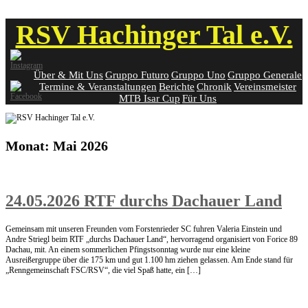
Skip
RSV Hachinger Tal e.V.
to
content
Über & Mit Uns
Gruppo Futuro
Gruppo Uno
Gruppo Generale
Termine & Veranstaltungen
Berichte
Chronik
Vereinsmeister
MTB Isar Cup
Für Uns
Monat:
Mai 2026
24.05.2026 RTF durchs Dachauer Land
Gemeinsam mit unseren Freunden vom Forstenrieder SC fuhren Valeria Einstein und
Andre Striegl beim RTF „durchs Dachauer Land“, hervorragend organisiert von Forice 89
Dachau, mit. An einem sommerlichen Pfingstsonntag wurde nur eine kleine
Ausreißergruppe über die 175 km und gut 1.100 hm ziehen gelassen. Am Ende stand für
„Renngemeinschaft FSC/RSV“, die viel Spaß hatte, ein […]