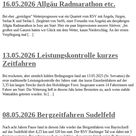
16.05.2026 Allgäu Radmarathon etc.
Bei eher „greisligen“ Wetterprognosen war ein Quartett vom RSV mit Angela, Jürgen,
Stefan K und Stefan L. (begleitet von Steffi, einer Freundin von Angela) am diesjährigen
Allgäu Radmarathon in Isny am Start. Hier ein paar Impressionen unserer Aktiven: „Im
großen und Ganzen hatten wir Glück mit dem Wetter, kaum Niederschlag. An der ersten
Verpflegung mal […]
13.05.2026 Leistungskontrolle kurzes
Zeitfahren
Bei trockenen, aber ziemlich kühlen Bedingungen fand am 13.05.2025 (St. Servatius) die
erste traditionelle Leistungskontrolle des Jahres statt: das kurze Einzelzeitfahren auf der
5,35 km langen Strecke durch den Hofoldinger Forst. Insgesamt waren 14 Fahrerinnen und
Fahrer am Start. Die Witterung ließ in diesem Jahr keine Bestzeiten zu, auch wenn stabile
Wattzahlen getreten wurden. In […]
08.05.2026 Bergzeitfahren Sudelfeld
Nach acht Jahren Pause fand in diesem Jahr wieder das Bergzeitfahren von Bayrischzell
auf das Sudelfeld über 4,25 km und 320 hm statt. Der RSV Hachinger Tal war dabei mit 5