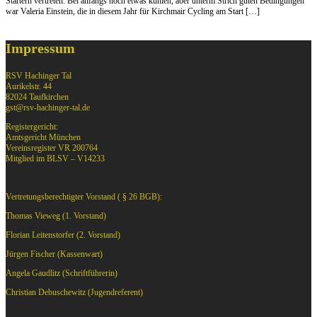
Startern vertreten. Bei anfangs noch etwas kühlen, aber unterm Strich guten Bedingungen
war Valeria Einstein, die in diesem Jahr für Kirchmair Cycling am Start […]
Impressum
RSV Hachinger Tal
Aurikelstr. 44
82024 Taufkirchen
gst@rsv-hachinger-tal.de
Registergericht:
Amtsgericht München
Vereinsregister VR 200764
Mitglied im BLSV – V14233
Vertretungsberechtigter Vorstand ( § 26 BGB):
Thomas Vieweg (1. Vorstand)
Florian Leitenstorfer (2. Vorstand)
Jürgen Fischer (Kassenwart)
Angela Gaudlitz (Schriftführerin)
Christian Debuschewitz (Jugendreferent)