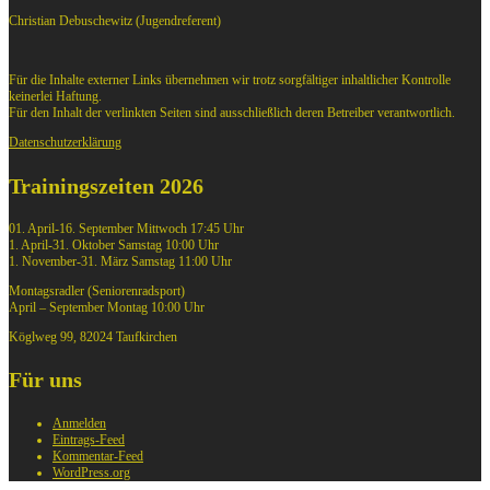
Christian Debuschewitz (Jugendreferent)
Für die Inhalte externer Links übernehmen wir trotz sorgfältiger inhaltlicher Kontrolle
keinerlei Haftung.
Für den Inhalt der verlinkten Seiten sind ausschließlich deren Betreiber verantwortlich.
Datenschutzerklärung
Trainingszeiten 2026
01. April-16. September Mittwoch 17:45 Uhr
1. April-31. Oktober Samstag 10:00 Uhr
1. November-31. März Samstag 11:00 Uhr
Montagsradler (Seniorenradsport)
April – September Montag 10:00 Uhr
Köglweg 99, 82024 Taufkirchen
Für uns
Anmelden
Eintrags-Feed
Kommentar-Feed
WordPress.org