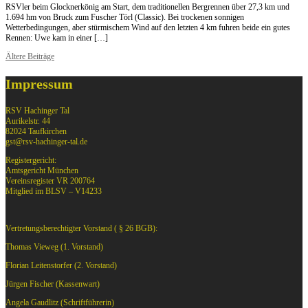
RSVler beim Glocknerkönig am Start, dem traditionellen Bergrennen über 27,3 km und
1.694 hm von Bruck zum Fuscher Törl (Classic). Bei trockenen sonnigen
Wetterbedingungen, aber stürmischem Wind auf den letzten 4 km fuhren beide ein gutes
Rennen: Uwe kam in einer […]
Beitragsnavigation
Ältere Beiträge
Impressum
RSV Hachinger Tal
Aurikelstr. 44
82024 Taufkirchen
gst@rsv-hachinger-tal.de
Registergericht:
Amtsgericht München
Vereinsregister VR 200764
Mitglied im BLSV – V14233
Vertretungsberechtigter Vorstand ( § 26 BGB):
Thomas Vieweg (1. Vorstand)
Florian Leitenstorfer (2. Vorstand)
Jürgen Fischer (Kassenwart)
Angela Gaudlitz (Schriftführerin)