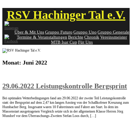
Skip
RSV Hachinger Tal e.V.
to
content
Über & Mit Uns
Gruppo Futuro
Gruppo Uno
Gruppo Generale
Termine & Veranstaltungen
Berichte
Chronik
Vereinsmeister
MTB Isar Cup
Für Uns
Monat:
Juni 2022
29.06.2022 Leistungskontrolle Bergsprint
Bei optimalen Wetterbedingungen fand am 29.06.2022 der zweite Teil Leistungskontrolle
statt: der Bergsprint auf dem 2,47 km langen Anstieg von der Schallkofener Kreuzung zum
Humbacher Berg. Insgesamt waren 10 Fahrerinnen und Fahrer am Start. In dem im
Massenstart ausgetragenen Vergleich setzte sich in der allgemeinen Klasse Herren Jörg
Mundorf vor dem Überraschungs-Zweiten Stefan Loos durch, […]