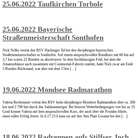
25.06.2022 Taufkirchen Torbole
25.06.2022 Bayerische
Straßenmeisterschaft Sonthofen
Nick Nellis vertrat den RSV Hachinger Tal bei den diesjährigen bayerischen
Straßenmeisterschaften in Sonthofen. Auf einem anspruchsvollen Rundkurs mit 60 hm auf
3,7 km waren 22 Runden zu absolvieren. In dem hochklassigen Feld, bei dem die
Amateurklasse auch zusammen mit Continental-Fahrern startete, hatte Nick zwar am Ende
3 Runden Rückstand, war aber mit dem 17ten […]
19.06.2022 Mondsee Radmarathon
Valeria Rechenauer vertrat den RSV beim diesjährigen Mondsee Radmarathon über ca. 200
km und 2.700 hm durch das Salzkammergut. Bei heissen Wetterbedingungen von bis zu 35
Grad konnte Valeria auf dem anspruchsvollen Kurs, der auch über die Postalm führte,
einen tollen Erfolg feiern. In 6:27:23 h kam sie auf den 3ten Platz Gesamt bei den […]
18.06.2022 Radrennen aufs Stilfser Joch