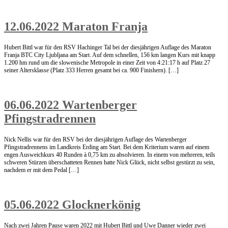
12.06.2022 Maraton Franja
Hubert Bittl war für den RSV Hachinger Tal bei der diesjährigen Auflage des Maraton
Franja BTC City Ljubljana am Start. Auf dem schnellen, 156 km langen Kurs mit knapp
1.200 hm rund um die slowenische Metropole in einer Zeit von 4:21:17 h auf Platz 27
seiner Altersklasse (Platz 333 Herren gesamt bei ca. 900 Finishern). […]
06.06.2022 Wartenberger
Pfingstradrennen
Nick Nellis war für den RSV bei der diesjährigen Auflage des Wartenberger
Pfingstradrennens im Landkreis Erding am Start. Bei dem Kriterium waren auf einem
engen Ausweichkurs 40 Runden à 0,75 km zu absolvieren. In einem von mehreren, teils
schweren Stürzen überschatteten Rennen hatte Nick Glück, nicht selbst gestürzt zu sein,
nachdem er mit dem Pedal […]
05.06.2022 Glocknerkönig
Nach zwei Jahren Pause waren 2022 mit Hubert Bittl und Uwe Danner wieder zwei