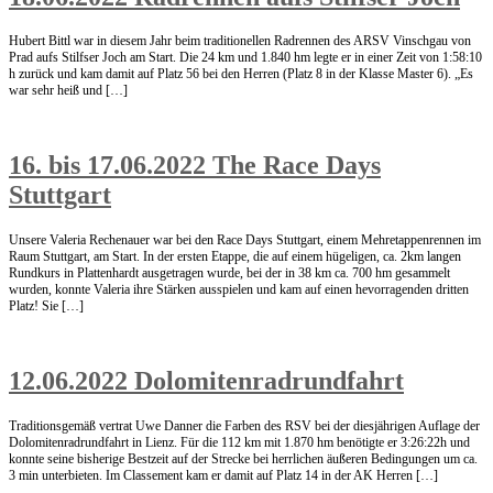
Hubert Bittl war in diesem Jahr beim traditionellen Radrennen des ARSV Vinschgau von
Prad aufs Stilfser Joch am Start. Die 24 km und 1.840 hm legte er in einer Zeit von 1:58:10
h zurück und kam damit auf Platz 56 bei den Herren (Platz 8 in der Klasse Master 6). „Es
war sehr heiß und […]
16. bis 17.06.2022 The Race Days
Stuttgart
Unsere Valeria Rechenauer war bei den Race Days Stuttgart, einem Mehretappenrennen im
Raum Stuttgart, am Start. In der ersten Etappe, die auf einem hügeligen, ca. 2km langen
Rundkurs in Plattenhardt ausgetragen wurde, bei der in 38 km ca. 700 hm gesammelt
wurden, konnte Valeria ihre Stärken ausspielen und kam auf einen hevorragenden dritten
Platz! Sie […]
12.06.2022 Dolomitenradrundfahrt
Traditionsgemäß vertrat Uwe Danner die Farben des RSV bei der diesjährigen Auflage der
Dolomitenradrundfahrt in Lienz. Für die 112 km mit 1.870 hm benötigte er 3:26:22h und
konnte seine bisherige Bestzeit auf der Strecke bei herrlichen äußeren Bedingungen um ca.
3 min unterbieten. Im Classement kam er damit auf Platz 14 in der AK Herren […]