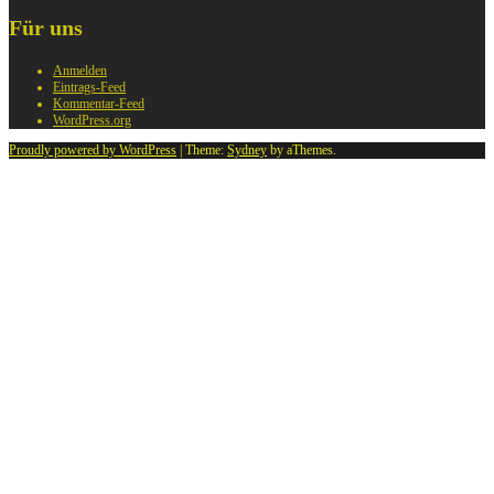
Für uns
Anmelden
Eintrags-Feed
Kommentar-Feed
WordPress.org
Proudly powered by WordPress
|
Theme:
Sydney
by aThemes.