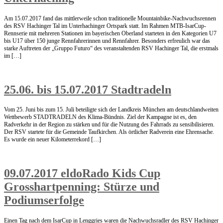
Am 15.07.2017 fand das mittlerweile schon traditionelle Mountainbike-Nachwuchsrennen
des RSV Hachinger Tal im Unterhachinger Ortspark statt. Im Rahmen MTB-IsarCup-
Rennserie mit mehreren Stationen im bayerischen Oberland starteten in den Kategorien U7
bis U17 über 150 junge Rennfahrerinnen und Rennfahrer. Besonders erfreulich war das
starke Auftreten der „Gruppo Futuro“ des veranstaltenden RSV Hachinger Tal, die erstmals
im […]
25.06. bis 15.07.2017 Stadtradeln
Vom 25. Juni bis zum 15. Juli beteiligte sich der Landkreis München am deutschlandweiten
Wettbewerb STADTRADELN des Klima-Bündnis. Ziel der Kampagne ist es, den
Radverkehr in der Region zu stärken und für die Nutzung des Fahrrads zu sensibilisieren.
Der RSV startete für die Gemeinde Taufkirchen. Als örtlicher Radverein eine Ehrensache.
Es wurde ein neuer Kilometerrekord […]
09.07.2017 eldoRado Kids Cup
Grosshartpenning: Stürze und
Podiumserfolge
Einen Tag nach dem IsarCup in Lenggries waren die Nachwuchsradler des RSV Hachinger