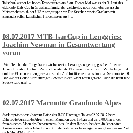
Tal schon wieder bei hohen Temperaturen am Start. Dieses Mal war es der 3. Lauf des
eldoRado Kids Cup in Grosshartpfennig, der gleichzeitig auch noch oberbayerische
Meisterschaften ab der U13 Altersgruppe war. Die Strecke war ein Graskurs mit
anspruchsvollen künstlichen Hindernissen aus […]
08.07.2017 MTB-IsarCup in Lenggries:
Joachim Newman in Gesamtwertung
voran
„Vor allem bei den Jungs haben wir heute eine Leistungssteigerung gesehen.“ meinte
Trainer Christian Dietrich. Zahlreich reisten die Nachwuchsradler des RSV Hachinger Tal
und ihre Eltern nach Lenggries an. Bei der Anfahrt fürchtet man schon das Schlimmste. Die
Isar war auf Grund sinnflutartiger Gewitter in der Nacht braun gefärbt. Doch die natürliche
Strecke rund um […]
02.07.2017 Marmotte Granfondo Alpes
Stark repräsentierte Joachim Hainz den RSV Hachinger Tal am 02.07.2017 beim
„Marmotte Granfondo Alpes“, einem Marathon über 174km und ca. 5.000 hm in den
französischen Alpen des Departements Isère. In dem Rennen, bei dem die legendären
Anstiege zum Col du Glandon und Col du Galibier zu bewältigen waren, bevor es ins Ziel
nach Alpe d’Huez […]