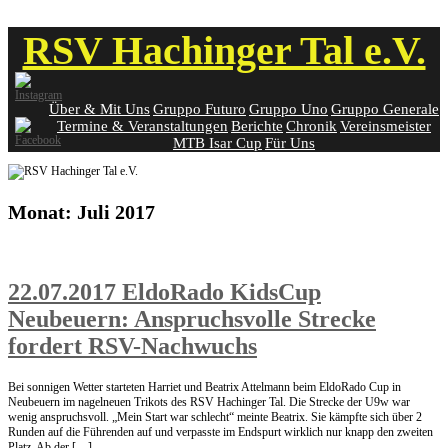
Skip
RSV Hachinger Tal e.V.
to
content
Über & Mit Uns
Gruppo Futuro
Gruppo Uno
Gruppo Generale
Termine & Veranstaltungen
Berichte
Chronik
Vereinsmeister
MTB Isar Cup
Für Uns
Monat:
Juli 2017
22.07.2017 EldoRado KidsCup
Neubeuern: Anspruchsvolle Strecke
fordert RSV-Nachwuchs
Bei sonnigen Wetter starteten Harriet und Beatrix Attelmann beim EldoRado Cup in
Neubeuern im nagelneuen Trikots des RSV Hachinger Tal. Die Strecke der U9w war
wenig anspruchsvoll. „Mein Start war schlecht“ meinte Beatrix. Sie kämpfte sich über 2
Runden auf die Führenden auf und verpasste im Endspurt wirklich nur knapp den zweiten
Platz. Ab der […]