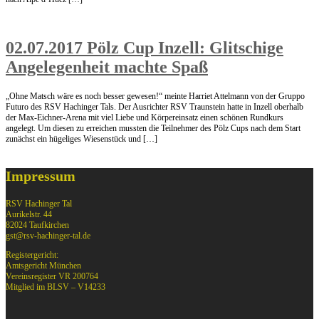
02.07.2017 Pölz Cup Inzell: Glitschige
Angelegenheit machte Spaß
„Ohne Matsch wäre es noch besser gewesen!“ meinte Harriet Attelmann von der Gruppo
Futuro des RSV Hachinger Tals. Der Ausrichter RSV Traunstein hatte in Inzell oberhalb
der Max-Eichner-Arena mit viel Liebe und Körpereinsatz einen schönen Rundkurs
angelegt. Um diesen zu erreichen mussten die Teilnehmer des Pölz Cups nach dem Start
zunächst ein hügeliges Wiesenstück und […]
Impressum
RSV Hachinger Tal
Aurikelstr. 44
82024 Taufkirchen
gst@rsv-hachinger-tal.de
Registergericht:
Amtsgericht München
Vereinsregister VR 200764
Mitglied im BLSV – V14233