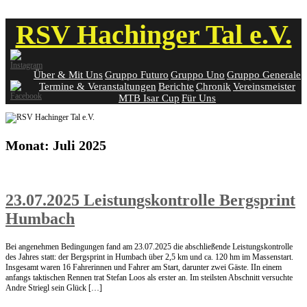
Skip
RSV Hachinger Tal e.V.
to
content
Über & Mit Uns
Gruppo Futuro
Gruppo Uno
Gruppo Generale
Termine & Veranstaltungen
Berichte
Chronik
Vereinsmeister
MTB Isar Cup
Für Uns
Monat:
Juli 2025
23.07.2025 Leistungskontrolle Bergsprint
Humbach
Bei angenehmen Bedingungen fand am 23.07.2025 die abschließende Leistungskontrolle
des Jahres statt: der Bergsprint in Humbach über 2,5 km und ca. 120 hm im Massenstart.
Insgesamt waren 16 Fahrerinnen und Fahrer am Start, darunter zwei Gäste. IIn einem
anfangs taktischen Rennen trat Stefan Loos als erster an. Im steilsten Abschnitt versuchte
Andre Striegl sein Glück […]