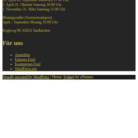
01. April-16. September Mittwoch 17:45 Uhr
1. April-31. Oktober Samstag 10:00 Uhr
1. November-31. März Samstag 11:00 Uhr
Montagsradler (Seniorenradsport)
April – September Montag 10:00 Uhr
Köglweg 99, 82024 Taufkirchen
Für uns
Anmelden
Eintrags-Feed
Kommentar-Feed
WordPress.org
Proudly powered by WordPress
|
Theme:
Sydney
by aThemes.