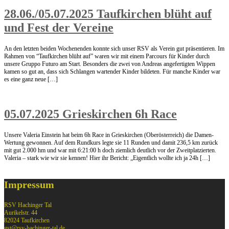
28.06./05.07.2025 Taufkirchen blüht auf
und Fest der Vereine
An den letzten beiden Wochenenden konnte sich unser RSV als Verein gut präsentieren. Im
Rahmen von “Taufkirchen blüht auf” waren wir mit einem Parcours für Kinder durch
unsere Gruppo Futuro am Start. Besonders die zwei von Andreas angefertigten Wippen
kamen so gut an, dass sich Schlangen wartender Kinder bildeten. Für manche Kinder war
es eine ganz neue […]
05.07.2025 Grieskirchen 6h Race
Unsere Valeria Einstein hat beim 6h Race in Grieskirchen (Oberösterreich) die Damen-
Wertung gewonnen. Auf dem Rundkurs legte sie 11 Runden und damit 236,5 km zurück
mit gut 2.000 hm und war mit 6:21:00 h doch ziemlich deutlich vor der Zweitplatzierten.
Valeria – stark wie wir sie kennen! Hier ihr Bericht: „Eigentlich wollte ich ja 24h […]
Impressum
RSV Hachinger Tal
Aurikelstr. 44
82024 Taufkirchen
gst@rsv-hachinger-tal.de