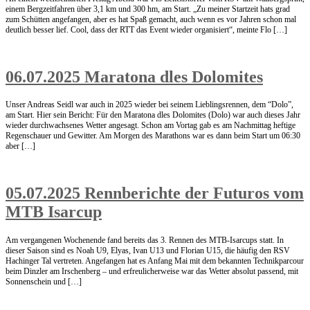
einem Bergzeitfahren über 3,1 km und 300 hm, am Start. „Zu meiner Startzeit hats grad
zum Schütten angefangen, aber es hat Spaß gemacht, auch wenn es vor Jahren schon mal
deutlich besser lief. Cool, dass der RTT das Event wieder organisiert“, meinte Flo […]
06.07.2025 Maratona dles Dolomites
Unser Andreas Seidl war auch in 2025 wieder bei seinem Lieblingsrennen, dem “Dolo”,
am Start. Hier sein Bericht: Für den Maratona dles Dolomites (Dolo) war auch dieses Jahr
wieder durchwachsenes Wetter angesagt. Schon am Vortag gab es am Nachmittag heftige
Regenschauer und Gewitter. Am Morgen des Marathons war es dann beim Start um 06:30
aber […]
05.07.2025 Rennberichte der Futuros vom
MTB Isarcup
Am vergangenen Wochenende fand bereits das 3. Rennen des MTB-Isarcups statt. In
dieser Saison sind es Noah U9, Elyas, Ivan U13 und Florian U15, die häufig den RSV
Hachinger Tal vertreten. Angefangen hat es Anfang Mai mit dem bekannten Technikparcour
beim Dinzler am Irschenberg – und erfreulicherweise war das Wetter absolut passend, mit
Sonnenschein und […]