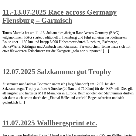
11.-13.07.2025 Race across Germany
Flensburg – Garmisch
Tomas Marttila hat am 11.-13. Juli am diesjährigen Race Across Germany (RAG)
teilgenommen. RAG startet traditionell in Flensburg und führt auf einer fest definierten
Route über 1.130 km und knapp 8.000 Höhenmeter durch Lüneburg, Eschwege,
Berka/Werra, Kitzingen und Ansbach nach Garmisch-Partenkirchen. Tomas hatte sich mit
etwa 80 weiteren Teilnehmern für die Kategorie „solo non supported“ […]
12.07.2025 Salzkammergut Trophy
Zusammen mit Andreas Bohmann nahm ich (Jörg Mundorf) am 12.07. bei der
Salzkammergut Trophy auf der A Strecke (204km und 7100hm) für den RSV teil. Dies gilt
alt längster und härtester MTB Marathon in Europa. Beim abholen der Startnummer durften
wir dann auch schon durch den „Einmal Hölle und zurück“ Bogen schreiten und sich
gedanklich […]
11.07.2025 Wallbergsprint etc.
An einem wechselhaften Freitag Abend war Flo Leitenstorfer vom RSV am Wallbergsprint,