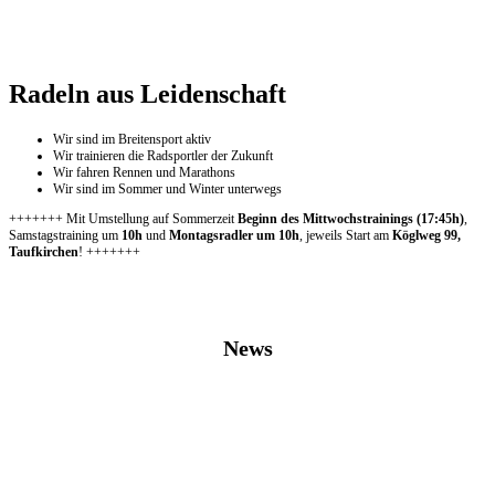
Radeln aus Leidenschaft
Wir sind im Breitensport aktiv
Wir trainieren die Radsportler der Zukunft
Wir fahren Rennen und Marathons
Wir sind im Sommer und Winter unterwegs
+++++++ Mit Umstellung auf Sommerzeit
Beginn des Mittwochstrainings (17:45h)
,
Samstagstraining um
10h
und
Montagsradler um 10h
, jeweils Start am
Köglweg 99,
Taufkirchen
! +++++++
News
31.07.2026 Spitzing-Derby
26.07.2026 Arber Radmarathon