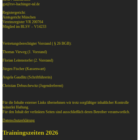
gst@rsv-hachinger-tal.de
Registergericht:
Amtsgericht München
Vereinsregister VR 200764
Mitglied im BLSV – V14233
Vertretungsberechtigter Vorstand ( § 26 BGB):
Thomas Vieweg (1. Vorstand)
Florian Leitenstorfer (2. Vorstand)
Jürgen Fischer (Kassenwart)
Angela Gaudlitz (Schriftführerin)
Christian Debuschewitz (Jugendreferent)
Für die Inhalte externer Links übernehmen wir trotz sorgfältiger inhaltlicher Kontrolle
keinerlei Haftung.
Für den Inhalt der verlinkten Seiten sind ausschließlich deren Betreiber verantwortlich.
Datenschutzerklärung
Trainingszeiten 2026