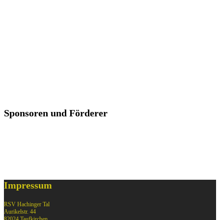
22.07.2026 Münsinger Bergsprint
11.07.2026 Moosacher Crit
Sponsoren und Förderer
Impressum
RSV Hachinger Tal
Aurikelstr. 44
82024 Taufkirchen