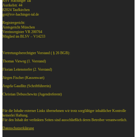
RSV Hachinger Tal
Aurikelstr. 44
82024 Taufkirchen
gst@rsv-hachinger-tal.de
Registergericht:
Amtsgericht München
Vereinsregister VR 200764
Mitglied im BLSV – V14233
Vertretungsberechtigter Vorstand ( § 26 BGB):
Thomas Vieweg (1. Vorstand)
Florian Leitenstorfer (2. Vorstand)
Jürgen Fischer (Kassenwart)
Angela Gaudlitz (Schriftführerin)
Christian Debuschewitz (Jugendreferent)
Für die Inhalte externer Links übernehmen wir trotz sorgfältiger inhaltlicher Kontrolle
keinerlei Haftung.
Für den Inhalt der verlinkten Seiten sind ausschließlich deren Betreiber verantwortlich.
Datenschutzerklärung