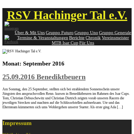
Skip
RSV Hachinger Tal e.V.
to
content
Über & Mit Uns
Gruppo Futuro
Gruppo Uno
Gruppo Generale
Termine & Veranstaltungen
Berichte
Chronik
Vereinsmeister
MTB Isar Cup
Für Uns
Monat:
September 2016
25.09.2016 Benediktbeuern
Am Sonntag, den 25.September, stellten sich bei strahlendem Sonnenschein unsere
Jüngsten den anspruchsvollen Renn- kursen in Benediktbeuren im Rahmen des Isar Cups.
Tom, Christian Debuschewitz und Christian Dietrich zeigten vorab unseren Racern die
jeweiligen Strecken und machten auf die Schlüsselstellen aufmerksam. Ute und das
Elternteam kümmerten sich ums Wohlergehen unserer Starter. Als erste ging Ada […]
Impressum