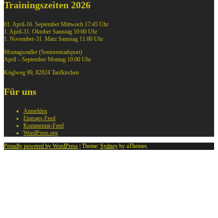
Trainingszeiten 2026
01. April-16. September Mittwoch 17:45 Uhr
1. April-31. Oktober Samstag 10:00 Uhr
1. November-31. März Samstag 11:00 Uhr
Montagsradler (Seniorenradsport)
April – September Montag 10:00 Uhr
Köglweg 99, 82024 Taufkirchen
Für uns
Anmelden
Eintrags-Feed
Kommentar-Feed
WordPress.org
Proudly powered by WordPress
|
Theme:
Sydney
by aThemes.