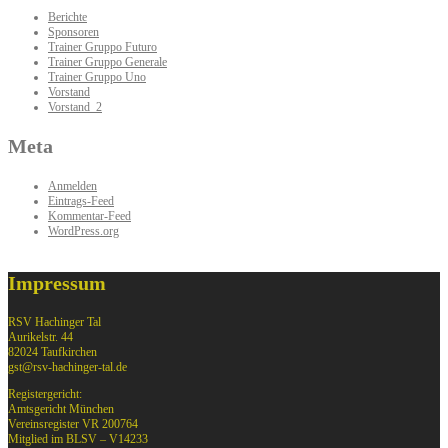
Berichte
Sponsoren
Trainer Gruppo Futuro
Trainer Gruppo Generale
Trainer Gruppo Uno
Vorstand
Vorstand_2
Meta
Anmelden
Eintrags-Feed
Kommentar-Feed
WordPress.org
Impressum
RSV Hachinger Tal
Aurikelstr. 44
82024 Taufkirchen
gst@rsv-hachinger-tal.de
Registergericht:
Amtsgericht München
Vereinsregister VR 200764
Mitglied im BLSV – V14233