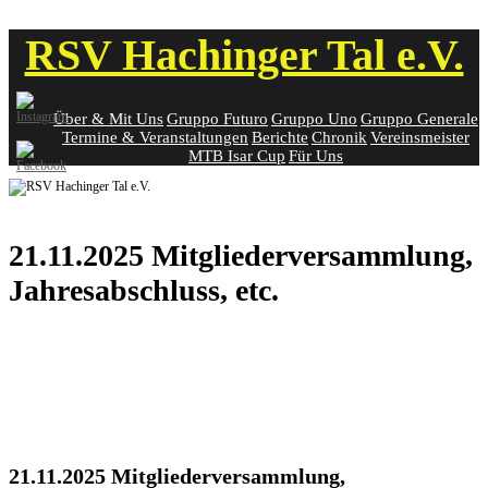
Skip
RSV Hachinger Tal e.V.
to
content
Über & Mit Uns
Gruppo Futuro
Gruppo Uno
Gruppo Generale
Termine & Veranstaltungen
Berichte
Chronik
Vereinsmeister
MTB Isar Cup
Für Uns
21.11.2025 Mitgliederversammlung,
Jahresabschluss, etc.
21.11.2025 Mitgliederversammlung,