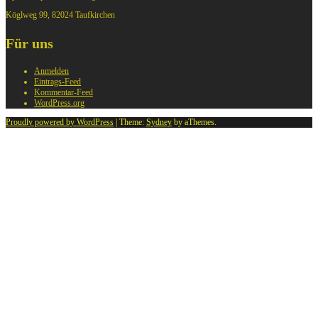
Köglweg 99, 82024 Taufkirchen
Für uns
Anmelden
Eintrags-Feed
Kommentar-Feed
WordPress.org
Proudly powered by WordPress
|
Theme:
Sydney
by aThemes.