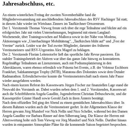
Jahresabschluss, etc.
An einem winterlichen Freitag der zweiten Novemberhälfte fand die
Mitgliederversammlung mit anschließendem Jahresabschluss des RSV Hachinger Tal statt;
in diesem Jahr wieder im Wirtshaus Zinners im Taufkirchner Ortszentrum.
Der 1. Vorsitzende Thomas Vieweg freute sich über die rege Teilnahme und blickte auf ein
erfolgreiches Jahr mit vielen Unternehmungen, beginnend mit einem Langlauf-
Wochenende, über Trainingswochen auf Mallorca sowie in der Nähe von Modena,
Aktionstagen wie „Unterhachinger Mobilitätstag“, „Taufkirchen blüht auf“ und „Fest der
Vereine“ zurück. Leider war der Tod zweier Mitglieder, darunter des früheren
Vereinsmeisters und RSV-Urgesteins Alex Magerl zu beklagen.
Der 2. Vorsitzende Florian Leitenstorfer ließ das sportliche Jahr Revue passieren. Ein
stabiler Trainingsbetrieb der Aktiven war über das ganze Jahr hinweg zu konstatieren.
Regelmäßige Teilnahmen an Lizenzrennen, auch mit Podiumsplatzierung in den
Altersklassen, waren ebenso erfreulich wie Präsenz bei Events, z.B. der Velotour Eschborn
Frankfurt, Salzkammergut Trophy (MTB), Maratona dles Dolomites sowie dem Ötztaler
Radmarathon. Erfreulicherweise konnte die Vereinsmeisterschaft nach einem Jahr Pause
wieder ausgefahren werden.
Nach einem kurzen Referat des Kassenwarts Jürgen Fischer zur finanziellen Lage stand die
Neuwahl des Vorstands an. Dabei wurden neben dem 1. und 2. Vorsitzenden, Kassenwart
auch die Schriftführerin Angela Gaudlitz, Jugendreferent Christian Debuschewitz, und die
Kassenprüfer Günter Handl sowie Gerold Zach in ihren Ämtern bestätigt.
Nach dem offiziellen Teil ging der Abend zu einem gemütlichen Jahresabschluss über. In
diesem Rahmen wurden auch die Vereinsmeister geehrt. In der Allgemeinen Klasse der
Herren gewann Jörg Mundorf vor Nick Nellis und Nico Scheller, während bei den Damen
Angela Gaudlitz vor Barbara Rinner auf dem Silberrang lang. Die Klasse der Herren mit
Alterswertung holte sich Tom Vieweg vor Jörg Mundorf und Nick Nellis. Darüber hinaus
wurden in entspannter Atmosphäre Pläne für die kommende Saison begeistert besprochen.