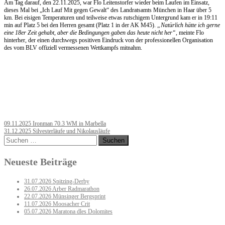
Am Tag darauf, den 22.11.2025, war Flo Leitenstorfer wieder beim Laufen im Einsatz,
dieses Mal bei „Ich Lauf Mit gegen Gewalt“ des Landratsamts München in Haar über 5
km. Bei eisigen Temperaturen und teilweise etwas rutschigem Untergrund kam er in 19:11
min auf Platz 5 bei den Herren gesamt (Platz 1 in der AK M45).
„Natürlich hätte ich gerne
eine 18er Zeit gehabt, aber die Bedingungen gaben das heute nicht her“
, meinte Flo
hinterher, der einen durchwegs positiven Eindruck von der professionellen Organisation
des vom BLV offiziell vermessenen Wettkampfs mitnahm.
Post
09.11.2025 Ironman 70.3 WM in Marbella
31.12.2025 Silvesterläufe und Nikolausläufe
navigation
Suchen
nach:
Neueste Beiträge
31.07.2026 Spitzing-Derby
26.07.2026 Arber Radmarathon
22.07.2026 Münsinger Bergsprint
11.07.2026 Moosacher Crit
05.07.2026 Maratona dles Dolomites