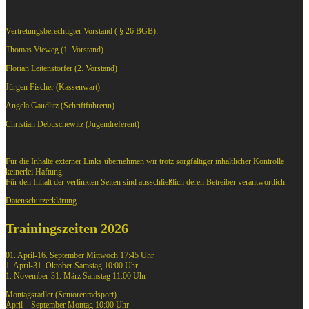
Vertretungsberechtigter Vorstand ( § 26 BGB):
Thomas Vieweg (1. Vorstand)
Florian Leitenstorfer (2. Vorstand)
Jürgen Fischer (Kassenwart)
Angela Gaudlitz (Schriftführerin)
Christian Debuschewitz (Jugendreferent)
Für die Inhalte externer Links übernehmen wir trotz sorgfältiger inhaltlicher Kontrolle
keinerlei Haftung.
Für den Inhalt der verlinkten Seiten sind ausschließlich deren Betreiber verantwortlich.
Datenschutzerklärung
Trainingszeiten 2026
01. April-16. September Mittwoch 17:45 Uhr
1. April-31. Oktober Samstag 10:00 Uhr
1. November-31. März Samstag 11:00 Uhr
Montagsradler (Seniorenradsport)
April – September Montag 10:00 Uhr