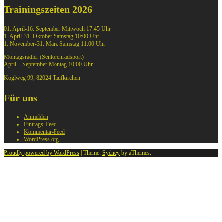
Trainingszeiten 2026
01. April-16. September Mittwoch 17:45 Uhr
1. April-31. Oktober Samstag 10:00 Uhr
1. November-31. März Samstag 11:00 Uhr
Montagsradler (Seniorenradsport)
April – September Montag 10:00 Uhr
Köglweg 99, 82024 Taufkirchen
Für uns
Anmelden
Eintrags-Feed
Kommentar-Feed
WordPress.org
Proudly powered by WordPress
|
Theme:
Sydney
by aThemes.