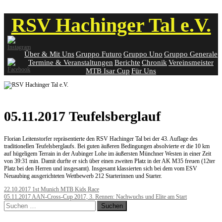
Skip
RSV Hachinger Tal e.V.
to
content
Über & Mit Uns
Gruppo Futuro
Gruppo Uno
Gruppo Generale
Termine & Veranstaltungen
Berichte
Chronik
Vereinsmeister
MTB Isar Cup
Für Uns
05.11.2017 Teufelsberglauf
Florian Leitenstorfer repräsentierte den RSV Hachinger Tal bei der 43. Auflage des
traditionellen Teufelsberglaufs. Bei guten äußeren Bedingungen absolvierte er die 10 km
auf hügeligem Terrain in der Aubinger Lohe im äußersten Münchner Westen in einer Zeit
von 39:31 min. Damit durfte er sich über einen zweiten Platz in der AK M35 freuen (12ter
Platz bei den Herren und insgesamt). Insgesamt klassierten sich bei dem vom ESV
Neuaubing ausgerichteten Wettbewerb 212 Starterinnen und Starter.
Post
22.10.2017 1st Munich MTB Kids Race
05.11.2017 AAN-Cross-Cup 2017, 3. Rennen: Nachwuchs und Elite am Start
navigation
Suchen
nach: