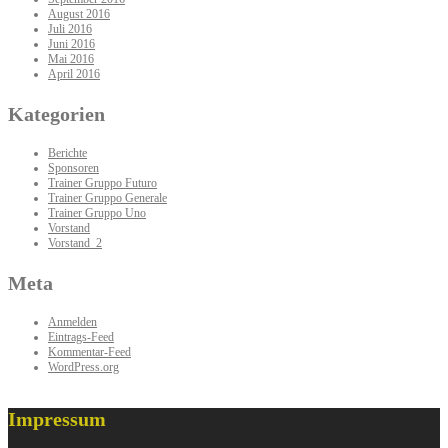
August 2016
Juli 2016
Juni 2016
Mai 2016
April 2016
Kategorien
Berichte
Sponsoren
Trainer Gruppo Futuro
Trainer Gruppo Generale
Trainer Gruppo Uno
Vorstand
Vorstand_2
Meta
Anmelden
Eintrags-Feed
Kommentar-Feed
WordPress.org
Impressum