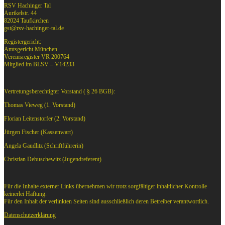
RSV Hachinger Tal
Aurikelstr. 44
82024 Taufkirchen
gst@rsv-hachinger-tal.de
Registergericht:
Amtsgericht München
Vereinsregister VR 200764
Mitglied im BLSV – V14233
Vertretungsberechtigter Vorstand ( § 26 BGB):
Thomas Vieweg (1. Vorstand)
Florian Leitenstorfer (2. Vorstand)
Jürgen Fischer (Kassenwart)
Angela Gaudlitz (Schriftführerin)
Christian Debuschewitz (Jugendreferent)
Für die Inhalte externer Links übernehmen wir trotz sorgfältiger inhaltlicher Kontrolle
keinerlei Haftung.
Für den Inhalt der verlinkten Seiten sind ausschließlich deren Betreiber verantwortlich.
Datenschutzerklärung