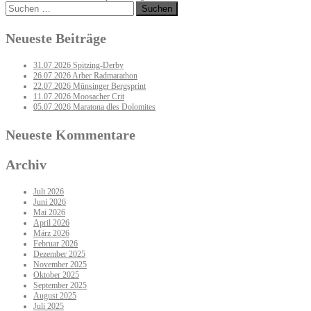
navigation
Suchen
nach:
Neueste Beiträge
31.07.2026 Spitzing-Derby
26.07.2026 Arber Radmarathon
22.07.2026 Münsinger Bergsprint
11.07.2026 Moosacher Crit
05.07.2026 Maratona dles Dolomites
Neueste Kommentare
Archiv
Juli 2026
Juni 2026
Mai 2026
April 2026
März 2026
Februar 2026
Dezember 2025
November 2025
Oktober 2025
September 2025
August 2025
Juli 2025