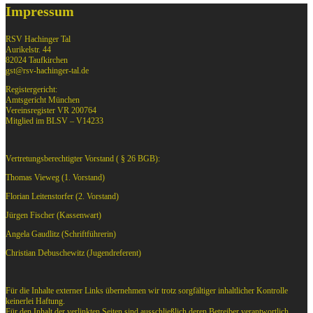
Impressum
RSV Hachinger Tal
Aurikelstr. 44
82024 Taufkirchen
gst@rsv-hachinger-tal.de
Registergericht:
Amtsgericht München
Vereinsregister VR 200764
Mitglied im BLSV – V14233
Vertretungsberechtigter Vorstand ( § 26 BGB):
Thomas Vieweg (1. Vorstand)
Florian Leitenstorfer (2. Vorstand)
Jürgen Fischer (Kassenwart)
Angela Gaudlitz (Schriftführerin)
Christian Debuschewitz (Jugendreferent)
Für die Inhalte externer Links übernehmen wir trotz sorgfältiger inhaltlicher Kontrolle
keinerlei Haftung.
Für den Inhalt der verlinkten Seiten sind ausschließlich deren Betreiber verantwortlich.