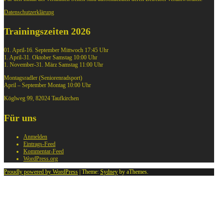
Datenschutzerklärung
Trainingszeiten 2026
01. April-16. September Mittwoch 17:45 Uhr
1. April-31. Oktober Samstag 10:00 Uhr
1. November-31. März Samstag 11:00 Uhr
Montagsradler (Seniorenradsport)
April – September Montag 10:00 Uhr
Köglweg 99, 82024 Taufkirchen
Für uns
Anmelden
Eintrags-Feed
Kommentar-Feed
WordPress.org
Proudly powered by WordPress
|
Theme:
Sydney
by aThemes.