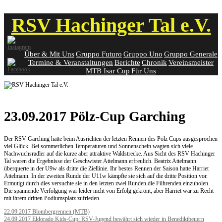
Skip
RSV Hachinger Tal e.V.
to
content
Über & Mit Uns
Gruppo Futuro
Gruppo Uno
Gruppo Generale
Termine & Veranstaltungen
Berichte
Chronik
Vereinsmeister
MTB Isar Cup
Für Uns
23.09.2017 Pölz-Cup Garching
Der RSV Garching hatte beim Ausrichten der letzten Rennen des Pölz Cups ausgesprochen
viel Glück. Bei sommerlichen Temperaturen und Sonnenschein wagten sich viele
Nachwuchsradler auf die kurze aber attraktive Waldstrecke. Aus Sicht des RSV Hachinger
Tal waren die Ergebnisse der Geschwister Attelmann erfreulich. Beatrix Attelmann
überquerte in der U9w als dritte die Ziellinie. Ihr bestes Rennen der Saison hatte Harriet
Attelmann. In der zweiten Runde der U11w kämpfte sie sich auf die dritte Position vor.
Ermutigt durch dies versuchte sie in den letzten zwei Runden die Führenden einzuholen.
Die spannende Verfolgung war leider nicht von Erfolg gekrönt, aber Harriet war zu Recht
mit ihrem dritten Podiumsplatz zufrieden.
Post
22.09.2017 Blombergrennen (MTB)
24.09.2017 Eldorado Kids-Cup: RSV-Jugend bewährt sich wieder in Benediktbeuern