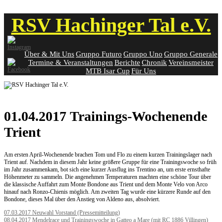
Skip
RSV Hachinger Tal e.V.
to
content
Über & Mit Uns
Gruppo Futuro
Gruppo Uno
Gruppo Generale
Termine & Veranstaltungen
Berichte
Chronik
Vereinsmeister
MTB Isar Cup
Für Uns
01.04.2017 Trainings-Wochenende
Trient
Am ersten April-Wochenende brachen Tom und Flo zu einem kurzen Trainingslager nach
Trient auf. Nachdem in diesem Jahr keine größere Gruppe für eine Trainingswoche so früh
im Jahr zusammenkam, bot sich eine kurzer Ausflug ins Trentino an, um erste ernsthafte
Höhenmeter zu sammeln. Die angenehmen Temperaturen machten eine schöne Tour über
die klassische Auffahrt zum Monte Bondone aus Trient und dem Monte Velo von Arco
hinauf nach Ronzo-Chienis möglich. Am zweiten Tag wurde eine kürzere Runde auf den
Bondone, dieses Mal über den Anstieg von Aldeno aus, absolviert.
Post
07.03.2017 Neuwahl Vorstand (Pressemitteilung)
08.04.2017 Mendelrace und Trainingswoche in Gatteo a Mare (mit RC 1886 Villingen)