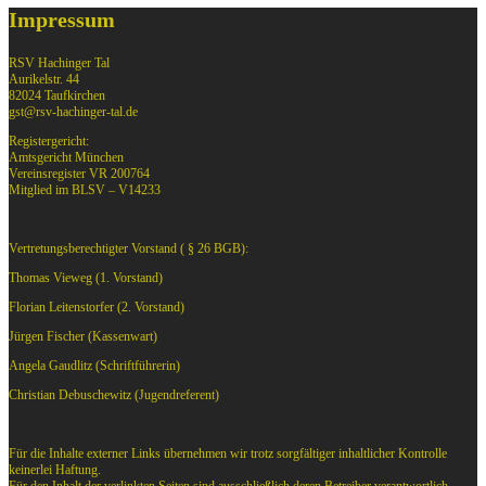
Impressum
RSV Hachinger Tal
Aurikelstr. 44
82024 Taufkirchen
gst@rsv-hachinger-tal.de
Registergericht:
Amtsgericht München
Vereinsregister VR 200764
Mitglied im BLSV – V14233
Vertretungsberechtigter Vorstand ( § 26 BGB):
Thomas Vieweg (1. Vorstand)
Florian Leitenstorfer (2. Vorstand)
Jürgen Fischer (Kassenwart)
Angela Gaudlitz (Schriftführerin)
Christian Debuschewitz (Jugendreferent)
Für die Inhalte externer Links übernehmen wir trotz sorgfältiger inhaltlicher Kontrolle
keinerlei Haftung.
Für den Inhalt der verlinkten Seiten sind ausschließlich deren Betreiber verantwortlich.