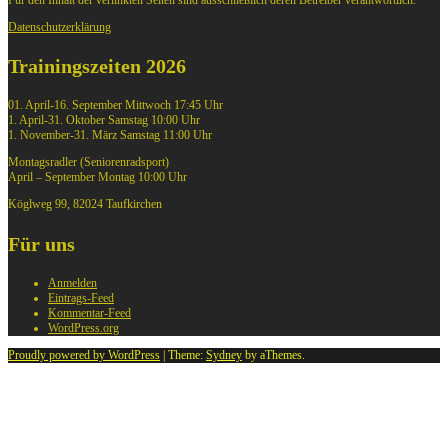
Datenschutzerklärung
Trainingszeiten 2026
01. April-16. September Mittwoch 17:45 Uhr
1. April-31. Oktober Samstag 10:00 Uhr
1. November-31. März Samstag 11:00 Uhr
Montagsradler (Seniorenradsport)
April – September Montag 10:00 Uhr
Köglweg 99, 82024 Taufkirchen
Für uns
Anmelden
Eintrags-Feed
Kommentar-Feed
WordPress.org
Proudly powered by WordPress
|
Theme:
Sydney
by aThemes.