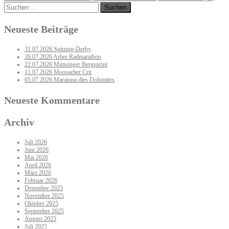
navigation
Suchen
nach:
Neueste Beiträge
31.07.2026 Spitzing-Derby
26.07.2026 Arber Radmarathon
22.07.2026 Münsinger Bergsprint
11.07.2026 Moosacher Crit
05.07.2026 Maratona dles Dolomites
Neueste Kommentare
Archiv
Juli 2026
Juni 2026
Mai 2026
April 2026
März 2026
Februar 2026
Dezember 2025
November 2025
Oktober 2025
September 2025
August 2025
Juli 2025