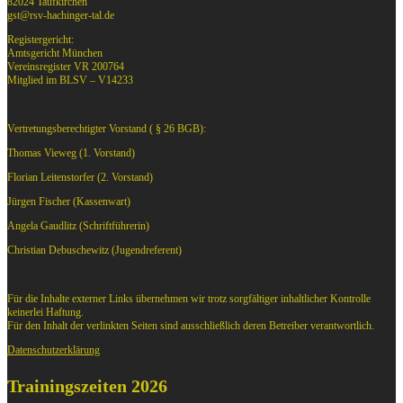
82024 Taufkirchen
gst@rsv-hachinger-tal.de
Registergericht:
Amtsgericht München
Vereinsregister VR 200764
Mitglied im BLSV – V14233
Vertretungsberechtigter Vorstand ( § 26 BGB):
Thomas Vieweg (1. Vorstand)
Florian Leitenstorfer (2. Vorstand)
Jürgen Fischer (Kassenwart)
Angela Gaudlitz (Schriftführerin)
Christian Debuschewitz (Jugendreferent)
Für die Inhalte externer Links übernehmen wir trotz sorgfältiger inhaltlicher Kontrolle
keinerlei Haftung.
Für den Inhalt der verlinkten Seiten sind ausschließlich deren Betreiber verantwortlich.
Datenschutzerklärung
Trainingszeiten 2026