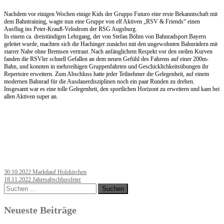
Nachdem vor einigen Wochen einige Kids der Gruppo Futuro eine erste Bekanntschaft mit
dem Bahntraining, wagte nun eine Gruppe von elf Aktiven „RSV & Friends“ einen
Ausflug ins Peter-Krauß-Velodrom der RSG Augsburg.
In einem ca. dreistündigen Lehrgang, der von Stefan Böhm von Bahnradsport Bayern
geleitet wurde, machten sich die Hachinger zunächst mit den ungewohnten Bahnrädern mit
starrer Nabe ohne Bremsen vertraut. Nach anfänglichem Respekt vor den steilen Kurven
fanden die RSVler schnell Gefallen an dem neuen Gefühl des Fahrens auf einer 200m-
Bahn, und konnten in mehrreihigen Gruppenfahrten und Geschicklichkeitsübungen ihr
Repertoire erweitern. Zum Abschluss hatte jeder Teilnehmer die Gelegenheit, auf einem
modernen Bahnrad für die Ausdauerdisziplinen noch ein paar Runden zu drehen.
Insgesamt war es eine tolle Gelegenheit, den sportlichen Horizont zu erweitern und kam bei
allen Aktiven super an.
Post
30.10.2022 Marktlauf Holzkirchen
18.11.2022 Jahresabschlussfeier
navigation
Suchen
nach:
Neueste Beiträge