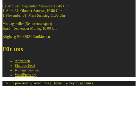
01. April-16. September Mittwoch 17:45 Uhr
1. April-31. Oktober Samstag 10:00 Uhr
1. November-31. März Samstag 11:00 Uhr
Montagsradler (Seniorenradsport)
April – September Montag 10:00 Uhr
Köglweg 99, 82024 Taufkirchen
Für uns
Anmelden
Eintrags-Feed
Kommentar-Feed
WordPress.org
Proudly powered by WordPress
|
Theme:
Sydney
by aThemes.