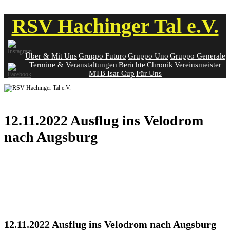
Skip
RSV Hachinger Tal e.V.
to
content
Über & Mit Uns
Gruppo Futuro
Gruppo Uno
Gruppo Generale
Termine & Veranstaltungen
Berichte
Chronik
Vereinsmeister
MTB Isar Cup
Für Uns
12.11.2022 Ausflug ins Velodrom
nach Augsburg
12.11.2022 Ausflug ins Velodrom nach Augsburg