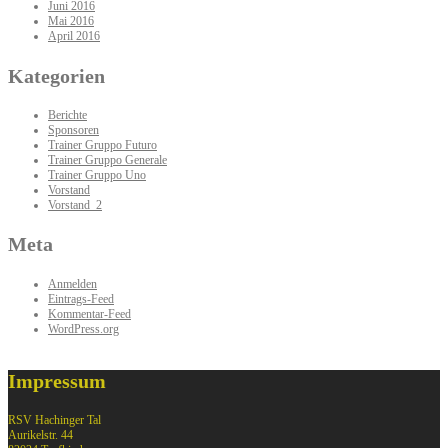
Juni 2016
Mai 2016
April 2016
Kategorien
Berichte
Sponsoren
Trainer Gruppo Futuro
Trainer Gruppo Generale
Trainer Gruppo Uno
Vorstand
Vorstand_2
Meta
Anmelden
Eintrags-Feed
Kommentar-Feed
WordPress.org
Impressum
RSV Hachinger Tal
Aurikelstr. 44