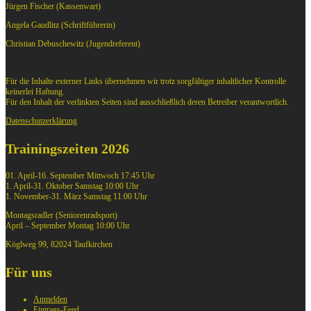
Jürgen Fischer (Kassenwart)
Angela Gaudlitz (Schriftführerin)
Christian Debuschewitz (Jugendreferent)
Für die Inhalte externer Links übernehmen wir trotz sorgfältiger inhaltlicher Kontrolle
keinerlei Haftung.
Für den Inhalt der verlinkten Seiten sind ausschließlich deren Betreiber verantwortlich.
Datenschutzerklärung
Trainingszeiten 2026
01. April-16. September Mittwoch 17:45 Uhr
1. April-31. Oktober Samstag 10:00 Uhr
1. November-31. März Samstag 11:00 Uhr
Montagsradler (Seniorenradsport)
April – September Montag 10:00 Uhr
Köglweg 99, 82024 Taufkirchen
Für uns
Anmelden
Eintrags-Feed