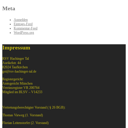
Meta
Anmelden
Eintrags-Feed
Kommentar-Feed
WordPress.org
Impressum
RSV Hachinger Tal
Aurikelstr. 44
82024 Taufkirchen
gst@rsv-hachinger-tal.de
Registergericht:
Amtsgericht München
Vereinsregister VR 200764
Mitglied im BLSV – V14233
Vertretungsberechtigter Vorstand ( § 26 BGB):
Thomas Vieweg (1. Vorstand)
Florian Leitenstorfer (2. Vorstand)