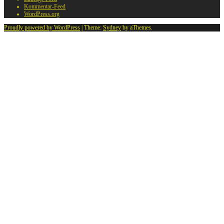
Kommentar-Feed
WordPress.org
Proudly powered by WordPress
|
Theme:
Sydney
by aThemes.