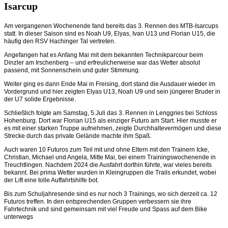
Isarcup
Am vergangenen Wochenende fand bereits das 3. Rennen des MTB-Isarcups
statt. In dieser Saison sind es Noah U9, Elyas, Ivan U13 und Florian U15, die
häufig den RSV Hachinger Tal vertreten.
Angefangen hat es Anfang Mai mit dem bekannten Technikparcour beim
Dinzler am Irschenberg – und erfreulicherweise war das Wetter absolut
passend, mit Sonnenschein und guter Stimmung.
Weiter ging es dann Ende Mai in Freising, dort stand die Ausdauer wieder im
Vordergrund und hier zeigten Elyas U13, Noah U9 und sein jüngerer Bruder in
der U7 solide Ergebnisse.
Schließlich folgte am Samstag, 5.Juli das 3. Rennen in Lenggries bei Schloss
Hohenburg. Dort war Florian U15 als einziger Futuro am Start. Hier musste er
es mit einer starken
Truppe aufnehmen, zeigte Durchhaltevermögen und diese
Strecke durch das private Gelände machte ihm Spaß.
Auch waren 10 Futuros zum Teil mit und ohne Eltern mit den Trainern Icke,
Christian, Michael und Angela, Mitte Mai, bei einem Trainingswochenende in
Treuchtlingen. Nachdem 2024 die Ausfahrt dorthin führte, war vieles bereits
bekannt. Bei prima Wetter wurden in Kleingruppen die Trails erkundet, wobei
der Lift eine tolle Auffahrtshilfe bot.
Bis zum Schuljahresende sind es nur noch 3 Trainings, wo sich derzeit ca. 12
Futuros treffen. In den entsprechenden Gruppen verbessern sie ihre
Fahrtechnik und sind
gemeinsam mit viel Freude und Spass auf dem Bike
unterwegs