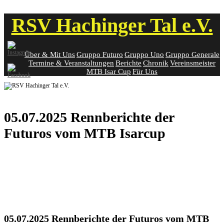
Skip
RSV Hachinger Tal e.V.
to
content
Über & Mit Uns
Gruppo Futuro
Gruppo Uno
Gruppo Generale
Termine & Veranstaltungen
Berichte
Chronik
Vereinsmeister
MTB Isar Cup
Für Uns
05.07.2025 Rennberichte der
Futuros vom MTB Isarcup
05.07.2025 Rennberichte der Futuros vom MTB