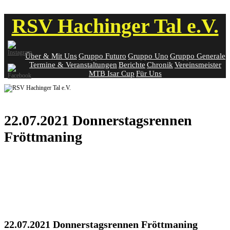
Skip
RSV Hachinger Tal e.V.
to
content
Über & Mit Uns
Gruppo Futuro
Gruppo Uno
Gruppo Generale
Termine & Veranstaltungen
Berichte
Chronik
Vereinsmeister
MTB Isar Cup
Für Uns
22.07.2021 Donnerstagsrennen
Fröttmaning
22.07.2021 Donnerstagsrennen Fröttmaning