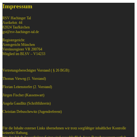
Impressum
RSV Hachinger Tal
Aurikelstr. 44
82024 Taufkirchen
gst@rsv-hachinger-tal.de
Registergericht:
Amtsgericht München
Vereinsregister VR 200764
Mitglied im BLSV – V14233
Vertretungsberechtigter Vorstand ( § 26 BGB):
Thomas Vieweg (1. Vorstand)
Florian Leitenstorfer (2. Vorstand)
Jürgen Fischer (Kassenwart)
Angela Gaudlitz (Schriftführerin)
Christian Debuschewitz (Jugendreferent)
Für die Inhalte externer Links übernehmen wir trotz sorgfältiger inhaltlicher Kontrolle
keinerlei Haftung.