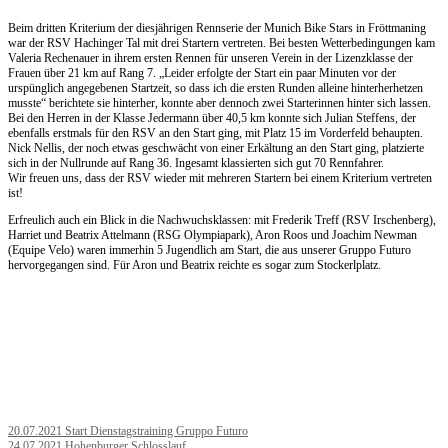
Beim dritten Kriterium der diesjährigen Rennserie der Munich Bike Stars in Fröttmaning
war der RSV Hachinger Tal mit drei Startern vertreten. Bei besten Wetterbedingungen kam
Valeria Rechenauer in ihrem ersten Rennen für unseren Verein in der Lizenzklasse der
Frauen über 21 km auf Rang 7. „Leider erfolgte der Start ein paar Minuten vor der
urspünglich angegebenen Startzeit, so dass ich die ersten Runden alleine hinterherhetzen
musste“ berichtete sie hinterher, konnte aber dennoch zwei Starterinnen hinter sich lassen.
Bei den Herren in der Klasse Jedermann über 40,5 km konnte sich Julian Steffens, der
ebenfalls erstmals für den RSV an den Start ging, mit Platz 15 im Vorderfeld behaupten.
Nick Nellis, der noch etwas geschwächt von einer Erkältung an den Start ging, platzierte
sich in der Nullrunde auf Rang 36. Ingesamt klassierten sich gut 70 Rennfahrer.
Wir freuen uns, dass der RSV wieder mit mehreren Startern bei einem Kriterium vertreten
ist!
Erfreulich auch ein Blick in die Nachwuchsklassen: mit Frederik Treff (RSV Irschenberg),
Harriet und Beatrix Attelmann (RSG Olympiapark), Aron Roos und Joachim Newman
(Equipe Velo) waren immerhin 5 Jugendlich am Start, die aus unserer Gruppo Futuro
hervorgegangen sind. Für Aron und Beatrix reichte es sogar zum Stockerlplatz.
Post
20.07.2021 Start Dienstagstraining Gruppo Futuro
24.07.2021 Hohenburger Schlosslauf