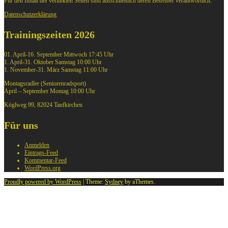
Für den Inhalt der verlinkten Seiten sind ausschließlich deren Betreiber verantwortlich.
Datenschutzerklärung
Trainingszeiten 2026
01. April-16. September Mittwoch 17:45 Uhr
1. April-31. Oktober Samstag 10:00 Uhr
1. November-31. März Samstag 11:00 Uhr
Montagsradler (Seniorenradsport)
April – September Montag 10:00 Uhr
Köglweg 99, 82024 Taufkirchen
Für uns
Anmelden
Eintrags-Feed
Kommentar-Feed
WordPress.org
Proudly powered by WordPress
|
Theme:
Sydney
by aThemes.