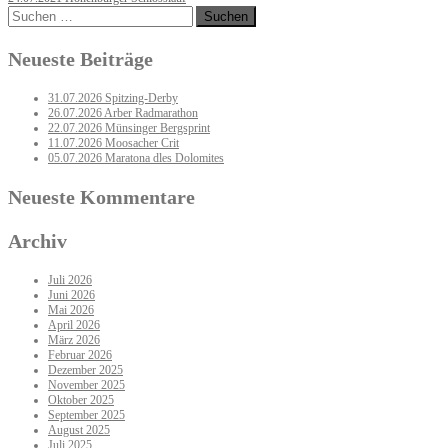
navigation
Suchen
nach:
Neueste Beiträge
31.07.2026 Spitzing-Derby
26.07.2026 Arber Radmarathon
22.07.2026 Münsinger Bergsprint
11.07.2026 Moosacher Crit
05.07.2026 Maratona dles Dolomites
Neueste Kommentare
Archiv
Juli 2026
Juni 2026
Mai 2026
April 2026
März 2026
Februar 2026
Dezember 2025
November 2025
Oktober 2025
September 2025
August 2025
Juli 2025