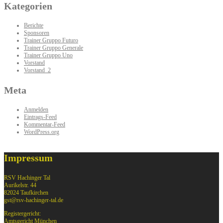
Kategorien
Berichte
Sponsoren
Trainer Gruppo Futuro
Trainer Gruppo Generale
Trainer Gruppo Uno
Vorstand
Vorstand_2
Meta
Anmelden
Eintrags-Feed
Kommentar-Feed
WordPress.org
Impressum
RSV Hachinger Tal
Aurikelstr. 44
82024 Taufkirchen
gst@rsv-hachinger-tal.de
Registergericht:
Amtsgericht München