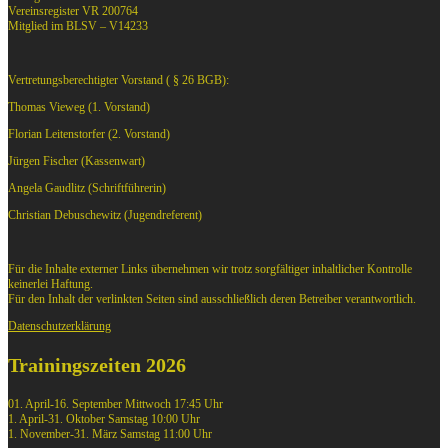
Vereinsregister VR 200764
Mitglied im BLSV – V14233
Vertretungsberechtigter Vorstand ( § 26 BGB):
Thomas Vieweg (1. Vorstand)
Florian Leitenstorfer (2. Vorstand)
Jürgen Fischer (Kassenwart)
Angela Gaudlitz (Schriftführerin)
Christian Debuschewitz (Jugendreferent)
Für die Inhalte externer Links übernehmen wir trotz sorgfältiger inhaltlicher Kontrolle
keinerlei Haftung.
Für den Inhalt der verlinkten Seiten sind ausschließlich deren Betreiber verantwortlich.
Datenschutzerklärung
Trainingszeiten 2026
01. April-16. September Mittwoch 17:45 Uhr
1. April-31. Oktober Samstag 10:00 Uhr
1. November-31. März Samstag 11:00 Uhr