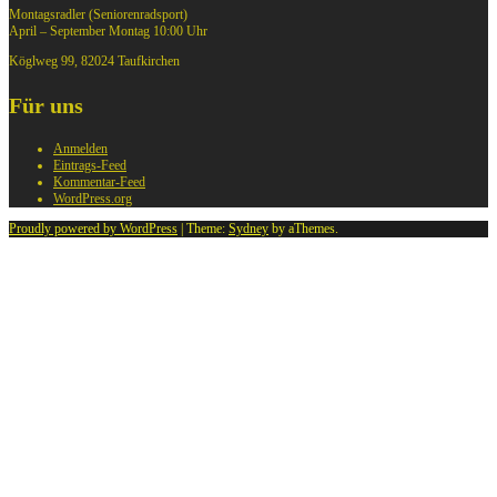
Montagsradler (Seniorenradsport)
April – September Montag 10:00 Uhr
Köglweg 99, 82024 Taufkirchen
Für uns
Anmelden
Eintrags-Feed
Kommentar-Feed
WordPress.org
Proudly powered by WordPress
|
Theme:
Sydney
by aThemes.