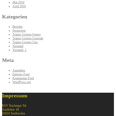
Mai 2016
April 2016
Kategorien
Berichte
Sponsoren
Trainer Gruppo Futuro
Trainer Gruppo Generale
Trainer Gruppo Uno
Vorstand
Vorstand_2
Meta
Anmelden
Eintrags-Feed
Kommentar-Feed
WordPress.org
Impressum
RSV Hachinger Tal
Aurikelstr. 44
82024 Taufkirchen