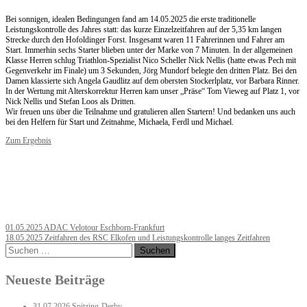
Bei sonnigen, idealen Bedingungen fand am 14.05.2025 die erste traditionelle
Leistungskontrolle des Jahres statt: das kurze Einzelzeitfahren auf der 5,35 km langen
Strecke durch den Hofoldinger Forst. Insgesamt waren 11 Fahrerinnen und Fahrer am
Start. Immerhin sechs Starter blieben unter der Marke von 7 Minuten. In der allgemeinen
Klasse Herren schlug Triathlon-Spezialist Nico Scheller Nick Nellis (hatte etwas Pech mit
Gegenverkehr im Finale) um 3 Sekunden, Jörg Mundorf belegte den dritten Platz. Bei den
Damen klassierte sich Angela Gaudlitz auf dem obersten Stockerlplatz, vor Barbara Rinner.
In der Wertung mit Alterskorrektur Herren kam unser „Präse“ Tom Vieweg auf Platz 1, vor
Nick Nellis und Stefan Loos als Dritten.
Wir freuen uns über die Teilnahme und gratulieren allen Startern! Und bedanken uns auch
bei den Helfern für Start und Zeitnahme, Michaela, Ferdl und Michael.
Zum Ergebnis
Post
01.05.2025 ADAC Velotour Eschborn-Frankfurt
18.05.2025 Zeitfahren des RSC Elkofen und Leistungskontrolle langes Zeitfahren
navigation
Suchen
nach:
Neueste Beiträge
31.07.2026 Spitzing-Derby