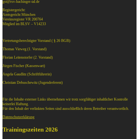
gst@rsv-hachinger-tal.de
Registergericht:
Amtsgericht München
Vereinsregister VR 200764
Mitglied im BLSV – V14233
Vertretungsberechtigter Vorstand ( § 26 BGB):
Thomas Vieweg (1. Vorstand)
Florian Leitenstorfer (2. Vorstand)
Jürgen Fischer (Kassenwart)
Angela Gaudlitz (Schriftführerin)
Christian Debuschewitz (Jugendreferent)
Für die Inhalte externer Links übernehmen wir trotz sorgfältiger inhaltlicher Kontrolle
keinerlei Haftung.
Für den Inhalt der verlinkten Seiten sind ausschließlich deren Betreiber verantwortlich.
Datenschutzerklärung
Trainingszeiten 2026