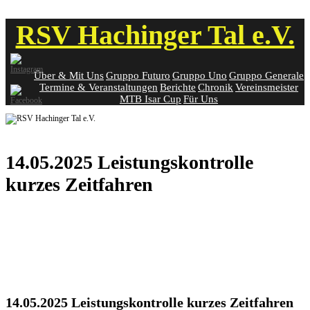
Skip
RSV Hachinger Tal e.V.
to
content
Über & Mit Uns
Gruppo Futuro
Gruppo Uno
Gruppo Generale
Termine & Veranstaltungen
Berichte
Chronik
Vereinsmeister
MTB Isar Cup
Für Uns
14.05.2025 Leistungskontrolle
kurzes Zeitfahren
14.05.2025 Leistungskontrolle kurzes Zeitfahren