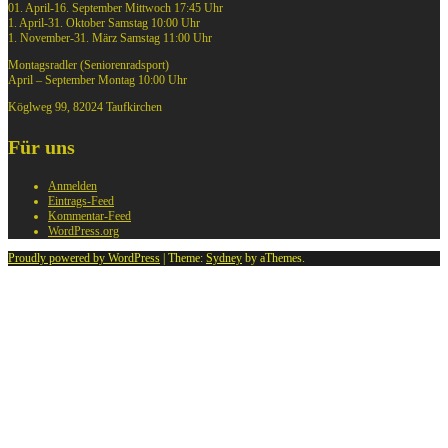
01. April-16. September Mittwoch 17:45 Uhr
1. April-31. Oktober Samstag 10:00 Uhr
1. November-31. März Samstag 11:00 Uhr
Montagsradler (Seniorenradsport)
April – September Montag 10:00 Uhr
Köglweg 99, 82024 Taufkirchen
Für uns
Anmelden
Eintrags-Feed
Kommentar-Feed
WordPress.org
Proudly powered by WordPress
|
Theme:
Sydney
by aThemes.