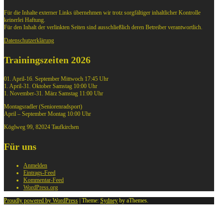
Für die Inhalte externer Links übernehmen wir trotz sorgfältiger inhaltlicher Kontrolle
keinerlei Haftung.
Für den Inhalt der verlinkten Seiten sind ausschließlich deren Betreiber verantwortlich.
Datenschutzerklärung
Trainingszeiten 2026
01. April-16. September Mittwoch 17:45 Uhr
1. April-31. Oktober Samstag 10:00 Uhr
1. November-31. März Samstag 11:00 Uhr
Montagsradler (Seniorenradsport)
April – September Montag 10:00 Uhr
Köglweg 99, 82024 Taufkirchen
Für uns
Anmelden
Eintrags-Feed
Kommentar-Feed
WordPress.org
Proudly powered by WordPress
|
Theme:
Sydney
by aThemes.