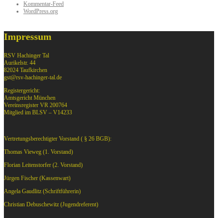
Kommentar-Feed
WordPress.org
Impressum
RSV Hachinger Tal
Aurikelstr. 44
82024 Taufkirchen
gst@rsv-hachinger-tal.de
Registergericht:
Amtsgericht München
Vereinsregister VR 200764
Mitglied im BLSV – V14233
Vertretungsberechtigter Vorstand ( § 26 BGB):
Thomas Vieweg (1. Vorstand)
Florian Leitenstorfer (2. Vorstand)
Jürgen Fischer (Kassenwart)
Angela Gaudlitz (Schriftführerin)
Christian Debuschewitz (Jugendreferent)