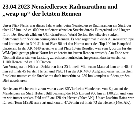
23.04.2023 Neusiedlersee Radmarathon und
„wrap up“ der letzten Rennen
Unser Nick Nellis war dieses Jahr wieder beim Neusiedlersee Radmarathon am Start, der
über 125 km und ca. 600 hm auf einer schnellen Strecke durchs Burgenland und Ungarn
führt. Der Bewerb zählt zur UCI GranFondo World Series. Bei teilweise starkem
Seitenwind fuhr Nick ein couragiertes Rennen. Er war sogar mal in einer Ausreissergruppe
und konnte sich in 3:04:51 h auf Platz 96 bei den Herren unter den Top 100 im Hauptfeld
platzieren. In der AK M40 erreichte er mit Platz 18 ein Resultat, was zum Quorum für die
WM-Quali genügt (diese Norm hat er bereits im letzten Rennen erreicht). Am Ende war
Nick mit dieser starken Leistung zurecht sehr zufrieden. Insgesamt klassierten sich ca.
1.100 Herren und ca. 100 Damen.
Am Vortag nahm Nick am Zeitfahren über 25 km teil. Mit neuem Material kam er in 40:47
min auf Platz 45 bei den Herren und Platz 11 in der AK M40. Aufgrund eines technischen
Problems musste er die Strecke mit doch immerhin ca. 280 hm komplett auf dem großen
Blatt absolvieren.
Bereits am Wochenende zuvor waren zwei RSVler beim Mendelrace von Eppan auf den
Mendelpass am Start. Hubert Bittl bezwang die 14,5 km und 960 hm in 1:00:25h und kam
im wie immer starken Feld auf Platz 128 der Herren (20ter AK). Unser Joachim Hainz war
für sein Team MSBB am Start und kam in 47:09 min auf Platz 73 der Herren (14ter AK).