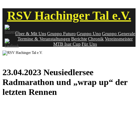
Skip
RSV Hachinger Tal e.V.
to
content
Über & Mit Uns
Gruppo Futuro
Gruppo Uno
Gruppo Generale
Termine & Veranstaltungen
Berichte
Chronik
Vereinsmeister
MTB Isar Cup
Für Uns
23.04.2023 Neusiedlersee
Radmarathon und „wrap up“ der
letzten Rennen