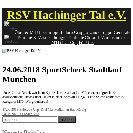
Skip
RSV Hachinger Tal e.V.
to
content
Über & Mit Uns
Gruppo Futuro
Gruppo Uno
Gruppo Generale
Termine & Veranstaltungen
Berichte
Chronik
Vereinsmeister
MTB Isar Cup
Für Uns
24.06.2018 SportScheck Stadtlauf
München
Unser Otmar Nejtek war beim SportScheck Stadtlauf in München erfolgreich. Er
absolvierte die Distanz über 10 km in einer Zeit von 1:02,40 h und wurde damit 3ter in
Kategorie M75. Wir gratulieren!
Post
17.06.2018 Eldorado Cup: Drei Mal Podium in Bad Häring
24.06.2018 3 Länder Giro
navigation
Suchen
nach:
Neueste Beiträge