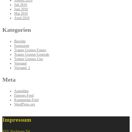
August 2016
Juli 2016
Juni 2016
Mai 2016
April 2016
Kategorien
Berichte
Sponsoren
Trainer Gruppo Futuro
Trainer Gruppo Generale
Trainer Gruppo Uno
Vorstand
Vorstand_2
Meta
Anmelden
Eintrags-Feed
Kommentar-Feed
WordPress.org
Impressum
RSV Hachinger Tal