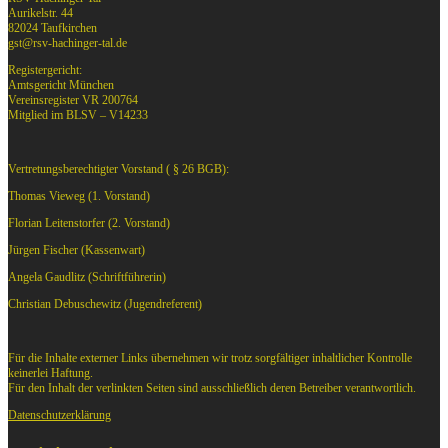
Aurikelstr. 44
82024 Taufkirchen
gst@rsv-hachinger-tal.de
Registergericht:
Amtsgericht München
Vereinsregister VR 200764
Mitglied im BLSV – V14233
Vertretungsberechtigter Vorstand ( § 26 BGB):
Thomas Vieweg (1. Vorstand)
Florian Leitenstorfer (2. Vorstand)
Jürgen Fischer (Kassenwart)
Angela Gaudlitz (Schriftführerin)
Christian Debuschewitz (Jugendreferent)
Für die Inhalte externer Links übernehmen wir trotz sorgfältiger inhaltlicher Kontrolle
keinerlei Haftung.
Für den Inhalt der verlinkten Seiten sind ausschließlich deren Betreiber verantwortlich.
Datenschutzerklärung