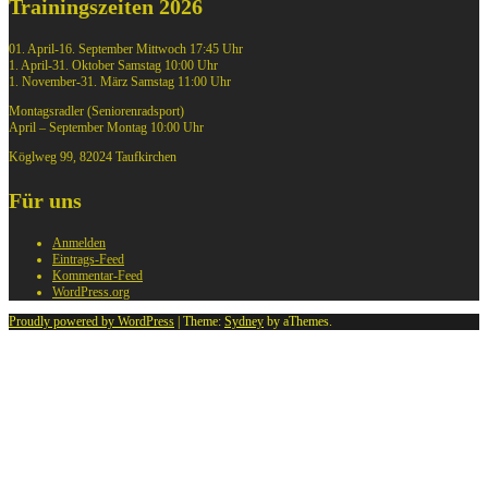
Trainingszeiten 2026
01. April-16. September Mittwoch 17:45 Uhr
1. April-31. Oktober Samstag 10:00 Uhr
1. November-31. März Samstag 11:00 Uhr
Montagsradler (Seniorenradsport)
April – September Montag 10:00 Uhr
Köglweg 99, 82024 Taufkirchen
Für uns
Anmelden
Eintrags-Feed
Kommentar-Feed
WordPress.org
Proudly powered by WordPress
|
Theme:
Sydney
by aThemes.