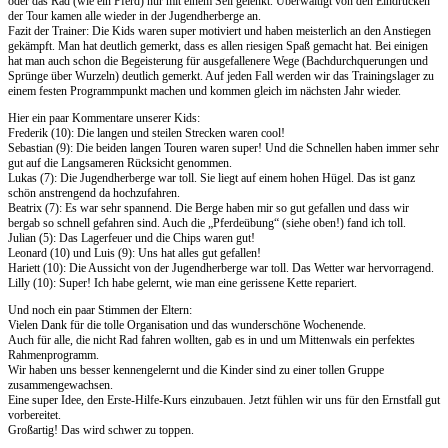
oder das Rad (wie ein Pferd) nur mit einem Seil gelenkt. Überwältigt von den Eindrücken
der Tour kamen alle wieder in der Jugendherberge an.
Fazit der Trainer: Die Kids waren super motiviert und haben meisterlich an den Anstiegen
gekämpft. Man hat deutlich gemerkt, dass es allen riesigen Spaß gemacht hat. Bei einigen
hat man auch schon die Begeisterung für ausgefallenere Wege (Bachdurchquerungen und
Sprünge über Wurzeln) deutlich gemerkt. Auf jeden Fall werden wir das Trainingslager zu
einem festen Programmpunkt machen und kommen gleich im nächsten Jahr wieder.
Hier ein paar Kommentare unserer Kids:
Frederik (10): Die langen und steilen Strecken waren cool!
Sebastian (9): Die beiden langen Touren waren super! Und die Schnellen haben immer sehr
gut auf die Langsameren Rücksicht genommen.
Lukas (7): Die Jugendherberge war toll. Sie liegt auf einem hohen Hügel. Das ist ganz
schön anstrengend da hochzufahren.
Beatrix (7): Es war sehr spannend. Die Berge haben mir so gut gefallen und dass wir
bergab so schnell gefahren sind. Auch die „Pferdeübung“ (siehe oben!) fand ich toll.
Julian (5): Das Lagerfeuer und die Chips waren gut!
Leonard (10) und Luis (9): Uns hat alles gut gefallen!
Hariett (10): Die Aussicht von der Jugendherberge war toll. Das Wetter war hervorragend.
Lilly (10): Super! Ich habe gelernt, wie man eine gerissene Kette repariert.
Und noch ein paar Stimmen der Eltern:
Vielen Dank für die tolle Organisation und das wunderschöne Wochenende.
Auch für alle, die nicht Rad fahren wollten, gab es in und um Mittenwals ein perfektes
Rahmenprogramm.
Wir haben uns besser kennengelernt und die Kinder sind zu einer tollen Gruppe
zusammengewachsen.
Eine super Idee, den Erste-Hilfe-Kurs einzubauen. Jetzt fühlen wir uns für den Ernstfall gut
vorbereitet.
Großartig! Das wird schwer zu toppen.