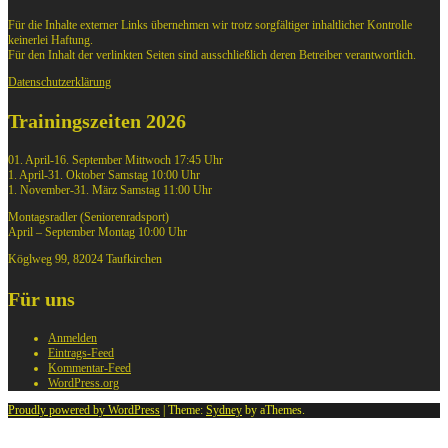
Für die Inhalte externer Links übernehmen wir trotz sorgfältiger inhaltlicher Kontrolle
keinerlei Haftung.
Für den Inhalt der verlinkten Seiten sind ausschließlich deren Betreiber verantwortlich.
Datenschutzerklärung
Trainingszeiten 2026
01. April-16. September Mittwoch 17:45 Uhr
1. April-31. Oktober Samstag 10:00 Uhr
1. November-31. März Samstag 11:00 Uhr
Montagsradler (Seniorenradsport)
April – September Montag 10:00 Uhr
Köglweg 99, 82024 Taufkirchen
Für uns
Anmelden
Eintrags-Feed
Kommentar-Feed
WordPress.org
Proudly powered by WordPress
|
Theme:
Sydney
by aThemes.