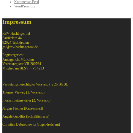
Kommentar-Feed
WordPress.org
Impressum
RSV Hachinger Tal
Aurikelstr. 44
82024 Taufkirchen
gst@rsv-hachinger-tal.de
Registergericht:
Amtsgericht München
Vereinsregister VR 200764
Mitglied im BLSV – V14233
Vertretungsberechtigter Vorstand ( § 26 BGB):
Thomas Vieweg (1. Vorstand)
Florian Leitenstorfer (2. Vorstand)
Jürgen Fischer (Kassenwart)
Angela Gaudlitz (Schriftführerin)
Christian Debuschewitz (Jugendreferent)