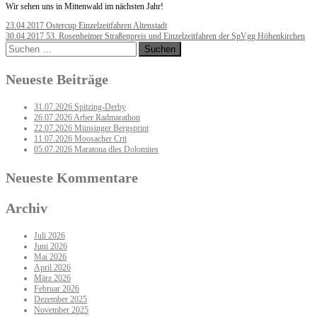
Wir sehen uns in Mittenwald im nächsten Jahr!
Post
23.04.2017 Ostercup Einzelzeitfahren Altenstadt
30.04.2017 53. Rosenheimer Straßenpreis und Einzelzeitfahren der SpVgg Höhenkirchen
navigation
Suchen
nach:
Neueste Beiträge
31.07.2026 Spitzing-Derby
26.07.2026 Arber Radmarathon
22.07.2026 Münsinger Bergsprint
11.07.2026 Moosacher Crit
05.07.2026 Maratona dles Dolomites
Neueste Kommentare
Archiv
Juli 2026
Juni 2026
Mai 2026
April 2026
März 2026
Februar 2026
Dezember 2025
November 2025