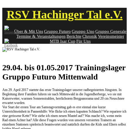
Skip
RSV Hachinger Tal e.V.
to
content
Über & Mit Uns
Gruppo Futuro
Gruppo Uno
Gruppo Generale
Termine & Veranstaltungen
Berichte
Chronik
Vereinsmeister
MTB Isar Cup
Für Uns
29.04. bis 01.05.2017 Trainingslager
Gruppo Futuro Mittenwald
Am 29. April 2017 startete das erste Trainingslager unserer radbegeisterten Jüngsten. In
Begleitung ihrer Familien fuhren sie nach Mittenwald in die Jugendherberge, wo sie mit
Kaiserwetter, warmen Sonnenstrahlen, herrlichstem Bergpanorama und 20 cm Neuschnee
erwartet wurden.
Vor Start der ersten Tour am Samstagvormittag gab es erst einmal eine kurze
Unterrichtseinheit in Pannenhilfe: Wie flicke ich einen kaputten Schlauch? Wie repariere ich
eine gerissene Kette? Wie ziehe ich einen neuen Mantel auf? Was mache ich, wenn mein
Rad einen Achter hat? Alle diese Fragen wurden von unseren versierten Trainern an
einzelnen Stationen spielerisch beantwortet und natürlich durften die Kids und Eltern selbst
kräftig Hand anlegen.