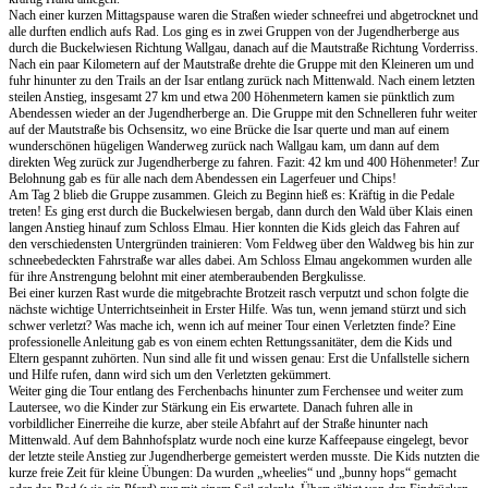
Nach einer kurzen Mittagspause waren die Straßen wieder schneefrei und abgetrocknet und
alle durften endlich aufs Rad. Los ging es in zwei Gruppen von der Jugendherberge aus
durch die Buckelwiesen Richtung Wallgau, danach auf die Mautstraße Richtung Vorderriss.
Nach ein paar Kilometern auf der Mautstraße drehte die Gruppe mit den Kleineren um und
fuhr hinunter zu den Trails an der Isar entlang zurück nach Mittenwald. Nach einem letzten
steilen Anstieg, insgesamt 27 km und etwa 200 Höhenmetern kamen sie pünktlich zum
Abendessen wieder an der Jugendherberge an. Die Gruppe mit den Schnelleren fuhr weiter
auf der Mautstraße bis Ochsensitz, wo eine Brücke die Isar querte und man auf einem
wunderschönen hügeligen Wanderweg zurück nach Wallgau kam, um dann auf dem
direkten Weg zurück zur Jugendherberge zu fahren. Fazit: 42 km und 400 Höhenmeter! Zur
Belohnung gab es für alle nach dem Abendessen ein Lagerfeuer und Chips!
Am Tag 2 blieb die Gruppe zusammen. Gleich zu Beginn hieß es: Kräftig in die Pedale
treten! Es ging erst durch die Buckelwiesen bergab, dann durch den Wald über Klais einen
langen Anstieg hinauf zum Schloss Elmau. Hier konnten die Kids gleich das Fahren auf
den verschiedensten Untergründen trainieren: Vom Feldweg über den Waldweg bis hin zur
schneebedeckten Fahrstraße war alles dabei. Am Schloss Elmau angekommen wurden alle
für ihre Anstrengung belohnt mit einer atemberaubenden Bergkulisse.
Bei einer kurzen Rast wurde die mitgebrachte Brotzeit rasch verputzt und schon folgte die
nächste wichtige Unterrichtseinheit in Erster Hilfe. Was tun, wenn jemand stürzt und sich
schwer verletzt? Was mache ich, wenn ich auf meiner Tour einen Verletzten finde? Eine
professionelle Anleitung gab es von einem echten Rettungssanitäter, dem die Kids und
Eltern gespannt zuhörten. Nun sind alle fit und wissen genau: Erst die Unfallstelle sichern
und Hilfe rufen, dann wird sich um den Verletzten gekümmert.
Weiter ging die Tour entlang des Ferchenbachs hinunter zum Ferchensee und weiter zum
Lautersee, wo die Kinder zur Stärkung ein Eis erwartete. Danach fuhren alle in
vorbildlicher Einerreihe die kurze, aber steile Abfahrt auf der Straße hinunter nach
Mittenwald. Auf dem Bahnhofsplatz wurde noch eine kurze Kaffeepause eingelegt, bevor
der letzte steile Anstieg zur Jugendherberge gemeistert werden musste. Die Kids nutzten die
kurze freie Zeit für kleine Übungen: Da wurden „wheelies“ und „bunny hops“ gemacht